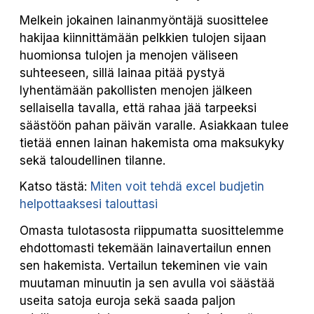
Melkein jokainen lainanmyöntäjä suosittelee
hakijaa kiinnittämään pelkkien tulojen sijaan
huomionsa tulojen ja menojen väliseen
suhteeseen, sillä lainaa pitää pystyä
lyhentämään pakollisten menojen jälkeen
sellaisella tavalla, että rahaa jää tarpeeksi
säästöön pahan päivän varalle. Asiakkaan tulee
tietää ennen lainan hakemista oma maksukyky
sekä taloudellinen tilanne.
Katso tästä:
Miten voit tehdä excel budjetin
helpottaaksesi talouttasi
Omasta tulotasosta riippumatta suosittelemme
ehdottomasti tekemään lainavertailun ennen
sen hakemista. Vertailun tekeminen vie vain
muutaman minuutin ja sen avulla voi säästää
useita satoja euroja sekä saada paljon