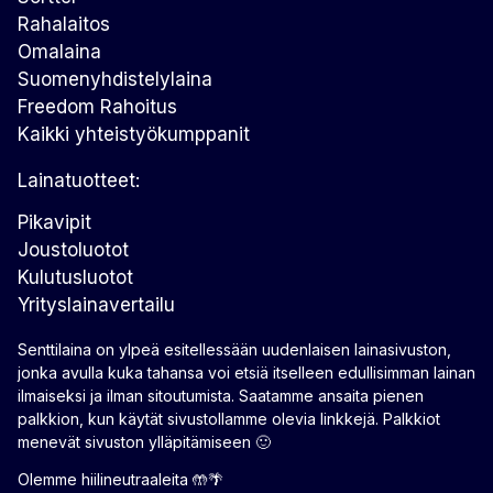
Rahalaitos
Omalaina
Suomenyhdistelylaina
Freedom Rahoitus
Kaikki yhteistyökumppanit
Lainatuotteet:
Pikavipit
Joustoluotot
Kulutusluotot
Yrityslainavertailu
Senttilaina on ylpeä esitellessään uudenlaisen lainasivuston,
jonka avulla kuka tahansa voi etsiä itselleen edullisimman lainan
ilmaiseksi ja ilman sitoutumista. Saatamme ansaita pienen
palkkion, kun käytät sivustollamme olevia linkkejä. Palkkiot
menevät sivuston ylläpitämiseen 🙂
Olemme hiilineutraaleita 🤲🌴