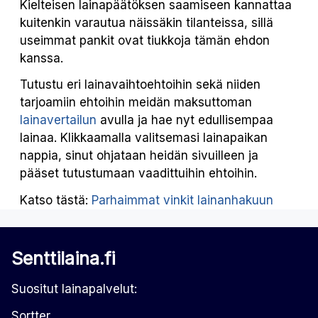
Kielteisen lainapäätöksen saamiseen kannattaa
kuitenkin varautua näissäkin tilanteissa, sillä
useimmat pankit ovat tiukkoja tämän ehdon
kanssa.
Tutustu eri lainavaihtoehtoihin sekä niiden
tarjoamiin ehtoihin meidän maksuttoman
lainavertailun
avulla ja hae nyt edullisempaa
lainaa. Klikkaamalla valitsemasi lainapaikan
nappia, sinut ohjataan heidän sivuilleen ja
pääset tutustumaan vaadittuihin ehtoihin.
Katso tästä:
Parhaimmat vinkit lainanhakuun
Senttilaina.fi
Suositut lainapalvelut:
Sortter