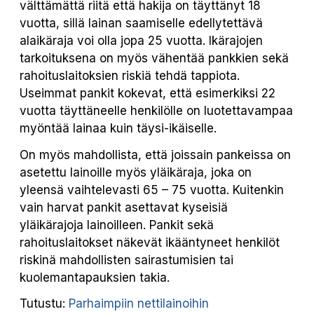
välttämättä riitä että hakija on täyttänyt 18
vuotta, sillä lainan saamiselle edellytettävä
alaikäraja voi olla jopa 25 vuotta. Ikärajojen
tarkoituksena on myös vähentää pankkien sekä
rahoituslaitoksien riskiä tehdä tappiota.
Useimmat pankit kokevat, että esimerkiksi 22
vuotta täyttäneelle henkilölle on luotettavampaa
myöntää lainaa kuin täysi-ikäiselle.
On myös mahdollista, että joissain pankeissa on
asetettu lainoille myös yläikäraja, joka on
yleensä vaihtelevasti 65 – 75 vuotta. Kuitenkin
vain harvat pankit asettavat kyseisiä
yläikärajoja lainoilleen. Pankit sekä
rahoituslaitokset näkevät ikääntyneet henkilöt
riskinä mahdollisten sairastumisien tai
kuolemantapauksien takia.
Tutustu:
Parhaimpiin nettilainoihin