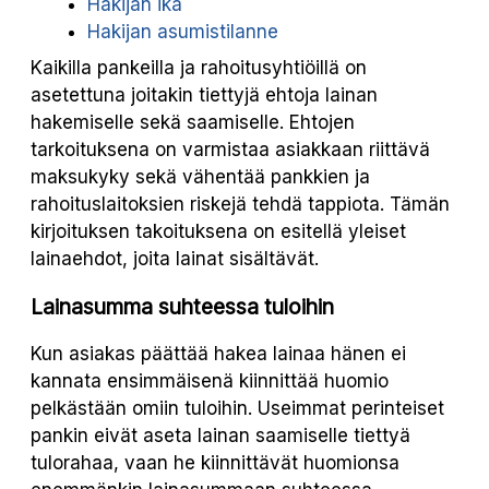
Hakijan ikä
Hakijan asumistilanne
Kaikilla pankeilla ja rahoitusyhtiöillä on
asetettuna joitakin tiettyjä ehtoja lainan
hakemiselle sekä saamiselle. Ehtojen
tarkoituksena on varmistaa asiakkaan riittävä
maksukyky sekä vähentää pankkien ja
rahoituslaitoksien riskejä tehdä tappiota. Tämän
kirjoituksen takoituksena on esitellä yleiset
lainaehdot, joita lainat sisältävät.
Lainasumma suhteessa tuloihin
Kun asiakas päättää hakea lainaa hänen ei
kannata ensimmäisenä kiinnittää huomio
pelkästään omiin tuloihin. Useimmat perinteiset
pankin eivät aseta lainan saamiselle tiettyä
tulorahaa, vaan he kiinnittävät huomionsa