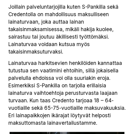
Joillain palveluntarjojilla kuten S-Pankilla sekä
Credentolla on mahdollisuus maksulliseen
lainaturvaan, joka auttaa lainan
takaisinmaksamisessa, mikäli hakija kuolee,
sairastuu tai joutuu äkillisesti työttömäksi.
Lainaturvaa voidaan kutsua myös
takaisinmaksuturvaksi.
Lainaturvaa harkitsevien henkilöiden kannattaa
tutustua sen vaatimini ehtoihin, sillä jokaisella
palvelulla ehdoissa voi olla suuriakin eroja.
Esimerkiksi S-Pankilla on tarjolla erillaisia
lainaturva vaihtoehtoja perusturvasta laajaan
turvaan. Kun taas Credento tarjoaa 18 – 64-
vuotiaille sekä 65-75-vuotiaille maksuvakuuksia.
Eri lainapaikkojen ikärajat löytyvät helposti
maksuttomasta lainavertailustamme.