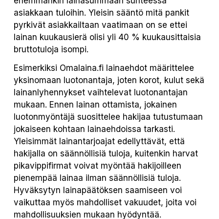
enemmänkin lainasummaan suhteessa
asiakkaan tuloihin. Yleisin sääntö mitä pankit
pyrkivät asiakkailtaan vaatimaan on se ettei
lainan kuukausierä olisi yli 40 % kuukausittaisia
bruttotuloja isompi.
Esimerkiksi Omalaina.fi lainaehdot määrittelee
yksinomaan luotonantaja, joten korot, kulut sekä
lainanlyhennykset vaihtelevat luotonantajan
mukaan. Ennen lainan ottamista, jokainen
luotonmyöntäjä suosittelee hakijaa tutustumaan
jokaiseen kohtaan lainaehdoissa tarkasti.
Yleisimmät lainantarjoajat edellyttävät, että
hakijalla on säännöllisiä tuloja, kuitenkin harvat
pikavippifirmat voivat myöntää hakijoilleen
pienempää lainaa ilman säännöllisiä tuloja.
Hyväksytyn lainapäätöksen saamiseen voi
vaikuttaa myös mahdolliset vakuudet, joita voi
mahdollisuuksien mukaan hyödyntää.