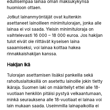
edullisempaa lainaa oman maksukykynsä
huomioon ottaen.
Jotkut lainanmyöntäjät ovat kuitenkin
asettaneet lainoilleen minimitulorajan, jonka alle
lainaa ei voi saada. Yleisin minimituloraja on
vaihtelevasti 16 000 – 18 000 euroa. Jos hakijan
tulot eivät ole riittävät kyseisen laina
saaamiseksi, voi lainaa koittaa hakea
rinnakkaishakijan kanssa.
Hakijan ikä
Tulorajan asettamisen lisäksi pankeilla sekä
rahoituslaitoksillä on asetettu lainoille jokin tietty
ikäraja. Suomen laki on määritellyt ettei alle 18-
vuotiaan henkilön pitäisi pystyä velkaantumaan,
minkä seurauksena alle 18-vuotiaat ei lainaa voi
lain mukaan saada. Useimmilla lainapaikoilla ei