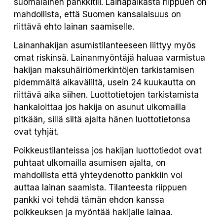
suomalainen pankkitili. Lainapaikasta riippuen on
mahdollista, että Suomen kansalaisuus on
riittävä ehto lainan saamiselle.
Lainanhakijan asumistilanteeseen liittyy myös
omat riskinsä. Lainanmyöntäjä haluaa varmistua
hakijan maksuhäiriömerkintöjen tarkistamisen
pidemmältä aikaväliltä, usein 24 kuukautta on
riittävä aika siihen. Luottotietojen tarkistamista
hankaloittaa jos hakija on asunut ulkomailla
pitkään, sillä siltä ajalta hänen luottotietonsa
ovat tyhjät.
Poikkeustilanteissa jos hakijan luottotiedot ovat
puhtaat ulkomailla asumisen ajalta, on
mahdollista että yhteydenotto pankkiin voi
auttaa lainan saamista. Tilanteesta riippuen
pankki voi tehdä tämän ehdon kanssa
poikkeuksen ja myöntää hakijalle lainaa.