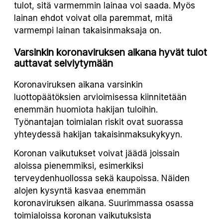
tulot, sitä varmemmin lainaa voi saada. Myös
lainan ehdot voivat olla paremmat, mitä
varmempi lainan takaisinmaksaja on.
Varsinkin koronaviruksen aikana hyvät tulot
auttavat selviytymään
Koronaviruksen aikana varsinkin
luottopäätöksien arvioimisessa kiinnitetään
enemmän huomiota hakijan tuloihin.
Työnantajan toimialan riskit ovat suorassa
yhteydessä hakijan takaisinmaksukykyyn.
Koronan vaikutukset voivat jäädä joissain
aloissa pienemmiksi, esimerkiksi
terveydenhuollossa sekä kaupoissa. Näiden
alojen kysyntä kasvaa enemmän
koronaviruksen aikana. Suurimmassa osassa
toimialoissa koronan vaikutuksista