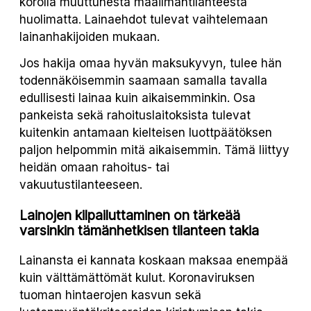
korolla muuttunesta maailmantilanteesta
huolimatta. Lainaehdot tulevat vaihtelemaan
lainanhakijoiden mukaan.
Jos hakija omaa hyvän maksukyvyn, tulee hän
todennäköisemmin saamaan samalla tavalla
edullisesti lainaa kuin aikaisemminkin. Osa
pankeista sekä rahoituslaitoksista tulevat
kuitenkin antamaan kielteisen luottpäätöksen
paljon helpommin mitä aikaisemmin. Tämä liittyy
heidän omaan rahoitus- tai
vakuutustilanteeseen.
Lainojen kilpailuttaminen on tärkeää
varsinkin tämänhetkisen tilanteen takia
Lainansta ei kannata koskaan maksaa enempää
kuin välttämättömät kulut. Koronaviruksen
tuoman hintaerojen kasvun sekä