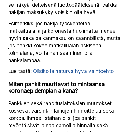
se näkyä kielteisenä luottopäätöksenä, vaikka
hakijan maksukyky voisikin olla hyvä.
Esimerkiksi jos hakija työskentelee
matkailualalla ja koronasta huolimatta menee
hyvin sekä palkanmaksu on säännöllistä, mutta
jos pankki kokee matkailualan riskisenä
toimialana, voi lainan saaminen olla
hankalampaa.
Lue tästä:
Olisiko lainaturva hyvä vaihtoehto
Miten pankit muuttavat toimintaansa
koronaepidempian aikana?
Pankkien sekä rahoituslaitoksien muutokset
koskevat varsinkin lainojen hinnoittelua sekä
korkoa. Ihmeellistähän olisi jos pankit
myöntäisivät lainaa samoilla hinnalla sekä