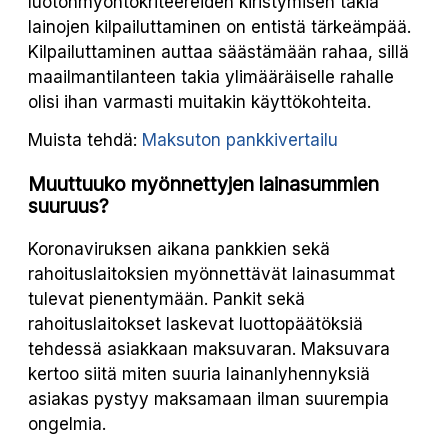
luotonmyöntökriteereiden kiristymisen takia
lainojen kilpailuttaminen on entistä tärkeämpää.
Kilpailuttaminen auttaa säästämään rahaa, sillä
maailmantilanteen takia ylimääräiselle rahalle
olisi ihan varmasti muitakin käyttökohteita.
Muista tehdä:
Maksuton pankkivertailu
Muuttuuko myönnettyjen lainasummien
suuruus?
Koronaviruksen aikana pankkien sekä
rahoituslaitoksien myönnettävät lainasummat
tulevat pienentymään. Pankit sekä
rahoituslaitokset laskevat luottopäätöksiä
tehdessä asiakkaan maksuvaran. Maksuvara
kertoo siitä miten suuria lainanlyhennyksiä
asiakas pystyy maksamaan ilman suurempia
ongelmia.