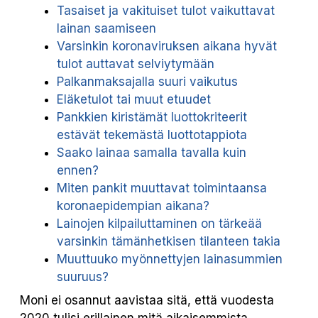
Tasaiset ja vakituiset tulot vaikuttavat
lainan saamiseen
Varsinkin koronaviruksen aikana hyvät
tulot auttavat selviytymään
Palkanmaksajalla suuri vaikutus
Eläketulot tai muut etuudet
Pankkien kiristämät luottokriteerit
estävät tekemästä luottotappiota
Saako lainaa samalla tavalla kuin
ennen?
Miten pankit muuttavat toimintaansa
koronaepidempian aikana?
Lainojen kilpailuttaminen on tärkeää
varsinkin tämänhetkisen tilanteen takia
Muuttuuko myönnettyjen lainasummien
suuruus?
Moni ei osannut aavistaa sitä, että vuodesta