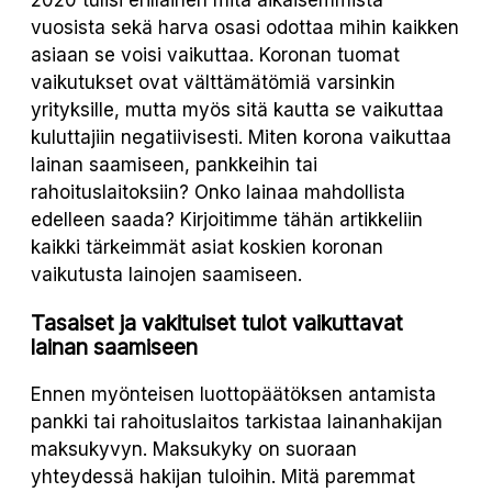
2020 tulisi erillainen mitä aikaisemmista
vuosista sekä harva osasi odottaa mihin kaikken
asiaan se voisi vaikuttaa. Koronan tuomat
vaikutukset ovat välttämätömiä varsinkin
yrityksille, mutta myös sitä kautta se vaikuttaa
kuluttajiin negatiivisesti. Miten korona vaikuttaa
lainan saamiseen, pankkeihin tai
rahoituslaitoksiin? Onko lainaa mahdollista
edelleen saada? Kirjoitimme tähän artikkeliin
kaikki tärkeimmät asiat koskien koronan
vaikutusta lainojen saamiseen.
Tasaiset ja vakituiset tulot vaikuttavat
lainan saamiseen
Ennen myönteisen luottopäätöksen antamista
pankki tai rahoituslaitos tarkistaa lainanhakijan
maksukyvyn. Maksukyky on suoraan
yhteydessä hakijan tuloihin. Mitä paremmat