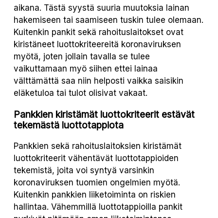
aikana. Tästä syystä suuria muutoksia lainan
hakemiseen tai saamiseen tuskin tulee olemaan.
Kuitenkin pankit sekä rahoituslaitokset ovat
kiristäneet luottokriteereitä koronaviruksen
myötä, joten jollain tavalla se tulee
vaikuttamaan myö siihen ettei lainaa
välttämättä saa niin helposti vaikka saisikin
eläketuloa tai tulot olisivat vakaat.
Pankkien kiristämät luottokriteerit estävät
tekemästä luottotappiota
Pankkien sekä rahoituslaitoksien kiristämät
luottokriteerit vähentävät luottotappioiden
tekemistä, joita voi syntyä varsinkin
koronaviruksen tuomien ongelmien myötä.
Kuitenkin pankkien liiketoiminta on riskien
hallintaa. Vähemmillä luottotappioilla pankit