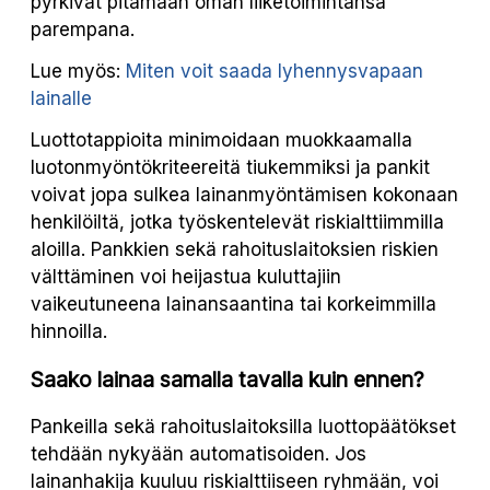
pyrkivät pitämään oman liiketoimintansa
parempana.
Lue myös:
Miten voit saada lyhennysvapaan
lainalle
Luottotappioita minimoidaan muokkaamalla
luotonmyöntökriteereitä tiukemmiksi ja pankit
voivat jopa sulkea lainanmyöntämisen kokonaan
henkilöiltä, jotka työskentelevät riskialttiimmilla
aloilla. Pankkien sekä rahoituslaitoksien riskien
välttäminen voi heijastua kuluttajiin
vaikeutuneena lainansaantina tai korkeimmilla
hinnoilla.
Saako lainaa samalla tavalla kuin ennen?
Pankeilla sekä rahoituslaitoksilla luottopäätökset
tehdään nykyään automatisoiden. Jos
lainanhakija kuuluu riskialttiiseen ryhmään, voi