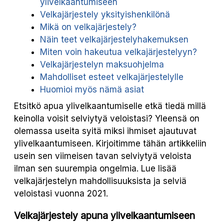
ylivelkaantumiseen
Velkajärjestely yksityishenkilönä
Mikä on velkajärjestely?
Näin teet velkajärjestelyhakemuksen
Miten voin hakeutua velkajärjestelyyn?
Velkajärjestelyn maksuohjelma
Mahdolliset esteet velkajärjestelylle
Huomioi myös nämä asiat
Etsitkö apua ylivelkaantumiselle etkä tiedä millä
keinolla voisit selviytyä veloistasi? Yleensä on
olemassa useita syitä miksi ihmiset ajautuvat
ylivelkaantumiseen. Kirjoitimme tähän artikkeliin
usein sen viimeisen tavan selviytyä veloista
ilman sen suurempia ongelmia. Lue lisää
velkajärjestelyn mahdollisuuksista ja selviä
veloistasi vuonna 2021.
Velkajärjestely apuna ylivelkaantumiseen