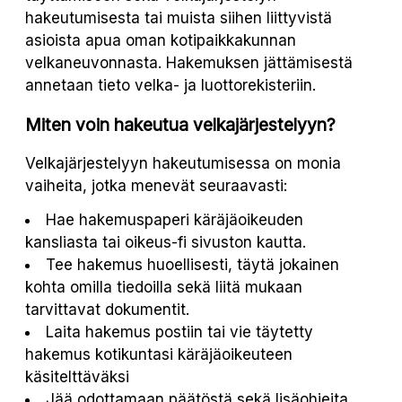
hakeutumisesta tai muista siihen liittyvistä
asioista apua oman kotipaikkakunnan
velkaneuvonnasta. Hakemuksen jättämisestä
annetaan tieto velka- ja luottorekisteriin.
Miten voin hakeutua velkajärjestelyyn?
Velkajärjestelyyn hakeutumisessa on monia
vaiheita, jotka menevät seuraavasti:
Hae hakemuspaperi käräjäoikeuden
kansliasta tai oikeus-fi sivuston kautta.
Tee hakemus huoellisesti, täytä jokainen
kohta omilla tiedoilla sekä liitä mukaan
tarvittavat dokumentit.
Laita hakemus postiin tai vie täytetty
hakemus kotikuntasi käräjäoikeuteen
käsitelttäväksi
Jää odottamaan päätöstä sekä lisäohjeita