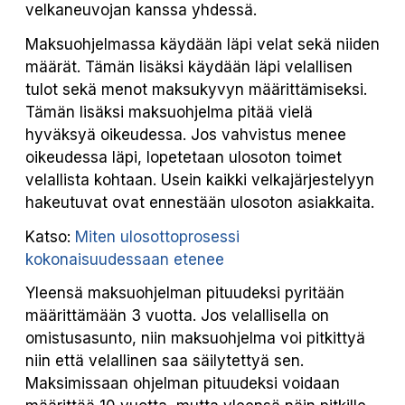
velkaneuvojan kanssa yhdessä.
Maksuohjelmassa käydään läpi velat sekä niiden
määrät. Tämän lisäksi käydään läpi velallisen
tulot sekä menot maksukyvyn määrittämiseksi.
Tämän lisäksi maksuohjelma pitää vielä
hyväksyä oikeudessa. Jos vahvistus menee
oikeudessa läpi, lopetetaan ulosoton toimet
velallista kohtaan. Usein kaikki velkajärjestelyyn
hakeutuvat ovat ennestään ulosoton asiakkaita.
Katso:
Miten ulosottoprosessi
kokonaisuudessaan etenee
Yleensä maksuohjelman pituudeksi pyritään
määrittämään 3 vuotta. Jos velallisella on
omistusasunto, niin maksuohjelma voi pitkittyä
niin että velallinen saa säilytettyä sen.
Maksimissaan ohjelman pituudeksi voidaan