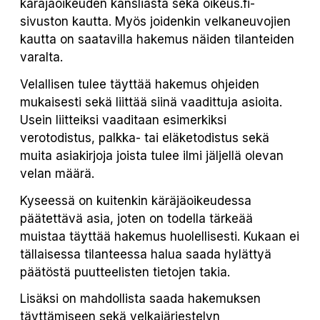
käräjäoikeuden kansliasta sekä oikeus.fi-
sivuston kautta. Myös joidenkin velkaneuvojien
kautta on saatavilla hakemus näiden tilanteiden
varalta.
Velallisen tulee täyttää hakemus ohjeiden
mukaisesti sekä liittää siinä vaadittuja asioita.
Usein liitteiksi vaaditaan esimerkiksi
verotodistus, palkka- tai eläketodistus sekä
muita asiakirjoja joista tulee ilmi jäljellä olevan
velan määrä.
Kyseessä on kuitenkin käräjäoikeudessa
päätettävä asia, joten on todella tärkeää
muistaa täyttää hakemus huolellisesti. Kukaan ei
tällaisessa tilanteessa halua saada hylättyä
päätöstä puutteelisten tietojen takia.
Lisäksi on mahdollista saada hakemuksen
täyttämiseen sekä velkajärjestelyn