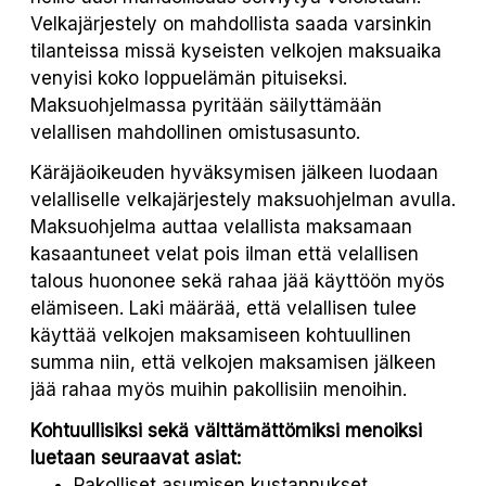
Velkajärjestely on mahdollista saada varsinkin
tilanteissa missä kyseisten velkojen maksuaika
venyisi koko loppuelämän pituiseksi.
Maksuohjelmassa pyritään säilyttämään
velallisen mahdollinen omistusasunto.
Käräjäoikeuden hyväksymisen jälkeen luodaan
velalliselle velkajärjestely maksuohjelman avulla.
Maksuohjelma auttaa velallista maksamaan
kasaantuneet velat pois ilman että velallisen
talous huononee sekä rahaa jää käyttöön myös
elämiseen. Laki määrää, että velallisen tulee
käyttää velkojen maksamiseen kohtuullinen
summa niin, että velkojen maksamisen jälkeen
jää rahaa myös muihin pakollisiin menoihin.
Kohtuullisiksi sekä välttämättömiksi menoiksi
luetaan seuraavat asiat:
Pakolliset asumisen kustannukset