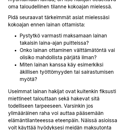
oma taloudellinen tilanne kokoajan mielessä.
Pidä seuraavat tärkeimmät asiat mielessäsi
kokoajan ennen lainan ottamista:
Pystytkö varmasti maksamaan lainan
takaisin laina-ajan puitteissa?
Onko lainan ottaminen välttämätöntä vai
olisiko mahdollista pärjätä ilman?
Miten lainan kanssa käy esimerkiksi
äkillisen työttömyyden tai sairastumisen
myötä?
Useimmat lainan hakijat ovat kuitenkin fiksusti
miettineet talouttaan sekä hakevat sitä
todelliseen tarpeeseen. Varsinkin jos
ylimääräinen raha voi auttaa pääsemään
elämäntilanteeessa eteenpäin. Näissä asioissa
voit käyttää hyödyksesi meidän maksutonta