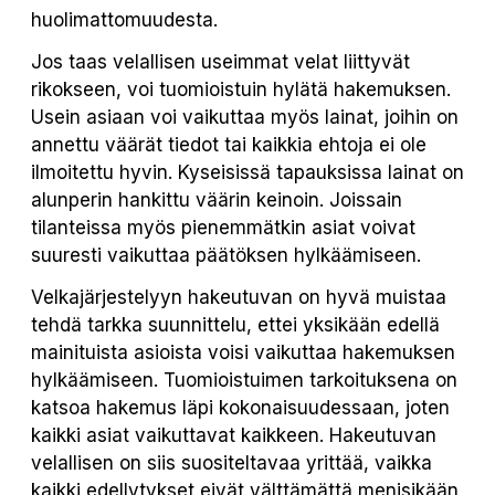
huolimattomuudesta.
Jos taas velallisen useimmat velat liittyvät
rikokseen, voi tuomioistuin hylätä hakemuksen.
Usein asiaan voi vaikuttaa myös lainat, joihin on
annettu väärät tiedot tai kaikkia ehtoja ei ole
ilmoitettu hyvin. Kyseisissä tapauksissa lainat on
alunperin hankittu väärin keinoin. Joissain
tilanteissa myös pienemmätkin asiat voivat
suuresti vaikuttaa päätöksen hylkäämiseen.
Velkajärjestelyyn hakeutuvan on hyvä muistaa
tehdä tarkka suunnittelu, ettei yksikään edellä
mainituista asioista voisi vaikuttaa hakemuksen
hylkäämiseen. Tuomioistuimen tarkoituksena on
katsoa hakemus läpi kokonaisuudessaan, joten
kaikki asiat vaikuttavat kaikkeen. Hakeutuvan
velallisen on siis suositeltavaa yrittää, vaikka
kaikki edellytykset eivät välttämättä menisikään