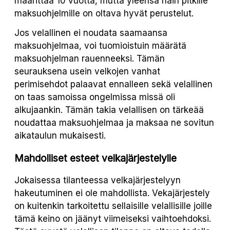
määrittää 10 vuotta, mutta yleensä näin pitkille
maksuohjelmille on oltava hyvät perustelut.
Jos velallinen ei noudata saamaansa
maksuohjelmaa, voi tuomioistuin määrätä
maksuohjelman rauenneeksi. Tämän
seurauksena usein velkojen vanhat
perimisehdot palaavat ennalleen sekä velallinen
on taas samoissa ongelmissa missä oli
alkujaankin. Tämän takia velallisen on tärkeää
noudattaa maksuohjelmaa ja maksaa ne sovitun
aikataulun mukaisesti.
Mahdolliset esteet velkajärjestelylle
Jokaisessa tilanteessa velkajärjestelyyn
hakeutuminen ei ole mahdollista. Vekajärjestely
on kuitenkin tarkoitettu sellaisille velallisille joille
tämä keino on jäänyt viimeiseksi vaihtoehdoksi.