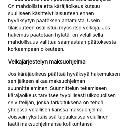
On mahdollista että käräjäoikeus kutsuu
suulliseen käsittelytilaisuuteen ennen
hyväksytyn päätöksen antamista. Usein
tilaisuuteen osallistuu myös itse velkoja. Jos
hakemus päätetään hylätä, on velallisella
mahdollisuus valittaa saamastaan päätöksestä
korkeampaan oikeuteen.
Velkajärjestelyn maksuohjelma
Jos käräjäoikeus päättää hyväksyä hakemuksen
sen jälkeen alkaa maksuohjelman
suunnitteleminen. Suunnittelun tekemiseen
käräjäoikeus tarvitsee tyypillisesti ulkopuolisen
selvittelijän, jonka tarkoituksena on tehdä
yhdessä velallisen kanssa maksuohjelma.
Joissain yksittäisissä tapauksissa velallinen
laatii maksuohjelmansa kotikuntansa