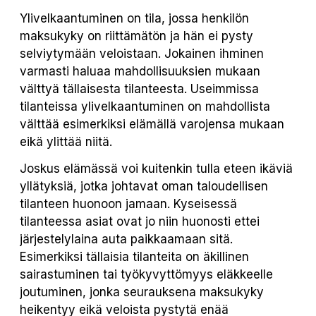
Ylivelkaantuminen on tila, jossa henkilön
maksukyky on riittämätön ja hän ei pysty
selviytymään veloistaan. Jokainen ihminen
varmasti haluaa mahdollisuuksien mukaan
välttyä tällaisesta tilanteesta. Useimmissa
tilanteissa ylivelkaantuminen on mahdollista
välttää esimerkiksi elämällä varojensa mukaan
eikä ylittää niitä.
Joskus elämässä voi kuitenkin tulla eteen ikäviä
yllätyksiä, jotka johtavat oman taloudellisen
tilanteen huonoon jamaan. Kyseisessä
tilanteessa asiat ovat jo niin huonosti ettei
järjestelylaina auta paikkaamaan sitä.
Esimerkiksi tällaisia tilanteita on äkillinen
sairastuminen tai työkyvyttömyys eläkkeelle
joutuminen, jonka seurauksena maksukyky
heikentyy eikä veloista pystytä enää