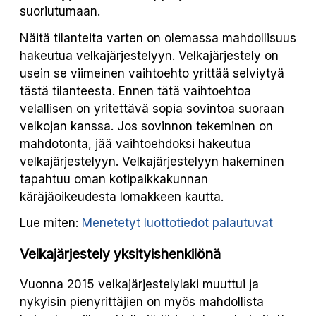
suoriutumaan.
Näitä tilanteita varten on olemassa mahdollisuus
hakeutua velkajärjestelyyn. Velkajärjestely on
usein se viimeinen vaihtoehto yrittää selviytyä
tästä tilanteesta. Ennen tätä vaihtoehtoa
velallisen on yritettävä sopia sovintoa suoraan
velkojan kanssa. Jos sovinnon tekeminen on
mahdotonta, jää vaihtoehdoksi hakeutua
velkajärjestelyyn. Velkajärjestelyyn hakeminen
tapahtuu oman kotipaikkakunnan
käräjäoikeudesta lomakkeen kautta.
Lue miten:
Menetetyt luottotiedot palautuvat
Velkajärjestely yksityishenkilönä
Vuonna 2015 velkajärjestelylaki muuttui ja
nykyisin pienyrittäjien on myös mahdollista