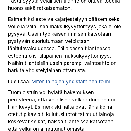
Tästä syystä velallisen tilanne on oltava todella
huono sekä ratkaisematon.
Esimerkiksi este velkajärjestelyyn pääsemiseksi
voi olla velallisen maksukyvyttömyys joka ei ole
pysyvä. Usein työikäisen ihmisen katsotaan
pystyvän suoriutumaan veloistaan
lähitulevaisuudessa. Tällaisessa tilanteessa
esteenä olisi tilapäinen maksukyvyttömyys.
Näihin tilanteisiin usein parempi vaihtoehto on
harkita yhdistelylainan ottamista.
Lue lisää:
Miten lainojen yhdistäminen toimii
Tuomioistuin voi hylätä hakemuksen
perusteena, että velallisen velkaantuminen on
liian kevyt. Esimerkiski näitä ovat lähiaikoina
otetut pikavipit, kulutusluotot tai muut lainoja
koskevat seikat, näissä tilanteissa katsotaan
että velka on aiheutunut omasta