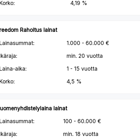
Korko:
4,19 %
reedom Rahoitus lainat
Lainasummat:
1.000 - 60.000 €
Ikäraja:
min.
20 vuotta
Laina-aika:
1 - 15 vuotta
Korko:
4,5 %
uomenyhdistelylaina lainat
Lainasummat:
100 - 60.000 €
Ikäraja:
min.
18 vuotta