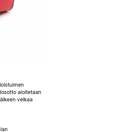
ioistuimen
losotto aloitetaan
jälkeen velkaa
elan