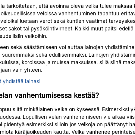
a tarkoitetaan, että avoinna oleva velka tulee maksaa 
soikeudellisissa veloissa vanhentuminen tapahtuu eri tav
si veloiksi luetaan verot sekä kuntien vaatimat terveys
set sakot tai pysäköintivirheet. Kaikki muut paitsi edell
udellisiin velkoihin.
een sekä säästämiseen voi auttaa lainojen yhdistäminen
i suuremmaksi sekä edullisemmaksi. Lainojen yhdistämi
uluissa, koroissaa ja muissa maksuissa, sillä siinä mak
ijaan vain yhteen.
t yhdistää lainasi
elan vanhentumisessa kestää?
ppuu siitä minkälainen velka on kyseessä. Esimerkiksi yk
odessa. Lopullisen velan vanhenemiseen vie aikaa viisi
 pidentyä esimerkiksi silloin jos velkoja on päättänyt h
omiota käräjäoikeuden kautta. Velka vanhenee perintei