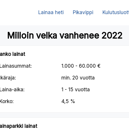
Lainaa heti
Pikavippi
Kulutusluot
Milloin velka vanhenee 2022
anko lainat
Lainasummat:
1.000 - 60.000 €
Ikäraja:
min.
20 vuotta
Laina-aika:
1 - 15 vuotta
Korko:
4,5 %
ainaparkki lainat