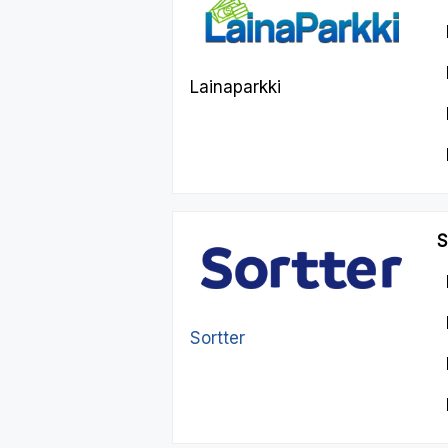
Lainaparkki
S
Sortter