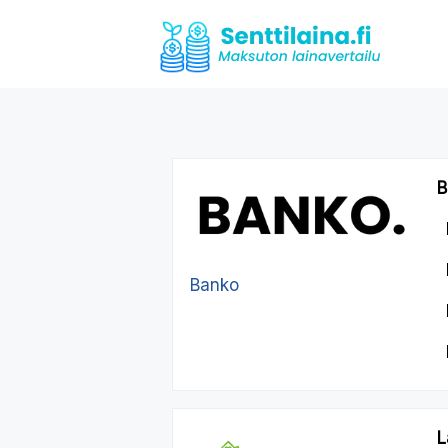
B
Banko
L