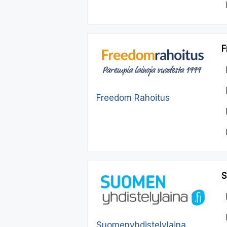
F
Freedom Rahoitus
S
Suomenyhdistelylaina