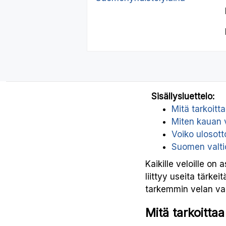
Sisällysluettelo:
Mitä tarkoit
Miten kauan 
Voiko ulosot
Suomen valti
Kaikille veloille o
liittyy useita tärke
tarkemmin velan van
Mitä tarkoitt