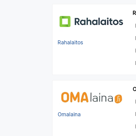
R
Rahalaitos
O
Omalaina