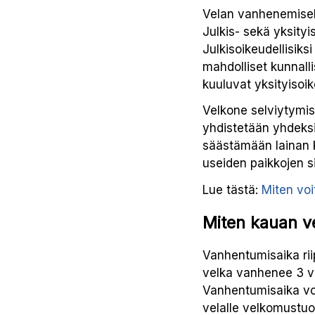
Velan vanhenemisell
Julkis- sekä yksityi
Julkisoikeudellisik
mahdolliset kunnalli
kuuluvat yksityisoike
Velkone selviytymis
yhdistetään yhdeks
säästämään lainan k
useiden paikkojen s
Lue tästä:
Miten voi
Miten kauan v
Vanhentumisaika rii
velka vanhenee 3 vu
Vanhentumisaika voi
velalle velkomustu