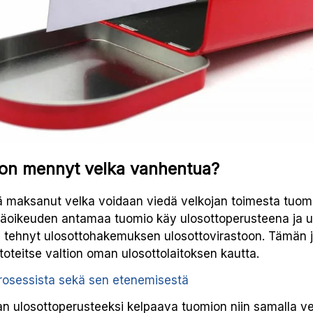
oon mennyt velka vanhentua?
tä maksanut velka voidaan viedä velkojan toimesta tuom
äjäoikeuden antamaa tuomio käy ulosottoperusteena ja u
n tehnyt ulosottohakemuksen ulosottovirastoon. Tämän 
toteitse valtion oman ulosottolaitoksen kautta.
rosessista sekä sen etenemisestä
n ulosottoperusteeksi kelpaava tuomion niin samalla v