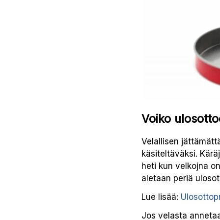
Voiko ulosott
Velallisen jättämät
käsiteltäväksi. Kär
heti kun velkojna o
aletaan periä ulosot
Lue lisää:
Ulosottop
Jos velasta annetaa