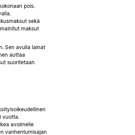
kokonaan pois.
alla.
keskusmaksut sekä
ä mainitut maksut
. Sen avulla lainat
nen auttaa
sut suoritetaan
sityisoikeudellinen
 vuotta.
akea avoimelle
sen vanhentumisajan