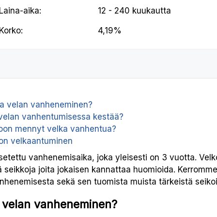
Laina-aika:
12 - 240 kuukautta
Korko:
4,19%
taa velan vanheneminen?
velan vanhentumisessa kestää?
toon mennyt velka vanhentua?
on velkaantuminen
n asetettu vanhenemisaika, joka yleisesti on 3 vuotta. V
itä seikkoja joita jokaisen kannattaa huomioida. Kerromme
henemisesta sekä sen tuomista muista tärkeistä seikoi
aa velan vanheneminen?