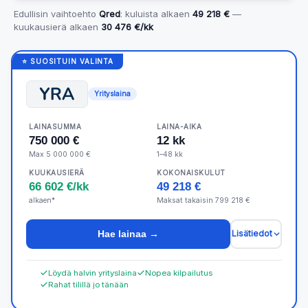
Edullisin vaihtoehto
Qred
: kuluista alkaen
49 218 €
—
kuukausierä alkaen
30 476 €/kk
⭐ SUOSITUIN VALINTA
Yrityslaina
LAINASUMMA
LAINA-AIKA
750 000 €
12 kk
Max 5 000 000 €
1–48 kk
KUUKAUSIERÄ
KOKONAISKULUT
66 602 €/kk
49 218 €
alkaen*
Maksat takaisin 799 218 €
Hae lainaa →
Lisätiedot
Löydä halvin yrityslaina
Nopea kilpailutus
Rahat tilillä jo tänään